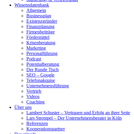
Wissensdatenbank
Allgemein
Businessplan
Existenzgründer
Finanzplanung
Firmenbeiträge
Fördermittel
Krisenberatung
Marketing
Personalführung
Podcast
Potentialberatung
Der Runde Tisch
SEO – Google
Telefonakquise
Unternehmensführung
Vertrieb
Videos
Coaching
Über uns
Lambert Schuster – Vertrauen und Erfolg an ihrer Seite
Lars Strempel – Der Unternehmensberater in Köln
Referenzen
Kooperationspartner