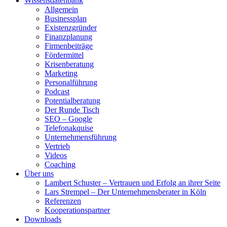
Wissensdatenbank
Allgemein
Businessplan
Existenzgründer
Finanzplanung
Firmenbeiträge
Fördermittel
Krisenberatung
Marketing
Personalführung
Podcast
Potentialberatung
Der Runde Tisch
SEO – Google
Telefonakquise
Unternehmensführung
Vertrieb
Videos
Coaching
Über uns
Lambert Schuster – Vertrauen und Erfolg an ihrer Seite
Lars Strempel – Der Unternehmensberater in Köln
Referenzen
Kooperationspartner
Downloads