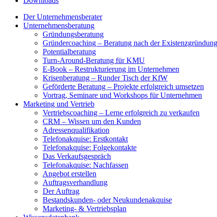
Downloads
Der Unternehmensberater
Unternehmensberatung
Gründungsberatung
Gründercoaching – Beratung nach der Existenzgründun
Potentialberatung
Turn-Around-Beratung für KMU
E-Book – Restrukturierung im Unternehmen
Krisenberatung – Runder Tisch der KfW
Geförderte Beratung – Projekte erfolgreich umsetzen
Vortrag, Seminare und Workshops für Unternehmen
Marketing und Vertrieb
Vertriebscoaching – Lerne erfolgreich zu verkaufen
CRM – Wissen um den Kunden
Adressenqualifikation
Telefonakquise: Erstkontakt
Telefonakquise: Folgekontakte
Das Verkaufsgespräch
Telefonakquise: Nachfassen
Angebot erstellen
Auftragsverhandlung
Der Auftrag
Bestandskunden- oder Neukundenakquise
Marketing- & Vertriebsplan