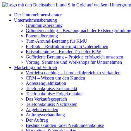
Zum
Inhalt
Der Unternehmensberater
springen
Unternehmensberatung
Gründungsberatung
Gründercoaching – Beratung nach der Existenzgründun
Potentialberatung
Turn-Around-Beratung für KMU
E-Book – Restrukturierung im Unternehmen
Krisenberatung – Runder Tisch der KfW
Geförderte Beratung – Projekte erfolgreich umsetzen
Vortrag, Seminare und Workshops für Unternehmen
Marketing und Vertrieb
Vertriebscoaching – Lerne erfolgreich zu verkaufen
CRM – Wissen um den Kunden
Adressenqualifikation
Telefonakquise: Erstkontakt
Telefonakquise: Folgekontakte
Das Verkaufsgespräch
Telefonakquise: Nachfassen
Angebot erstellen
Auftragsverhandlung
Der Auftrag
Bestandskunden- oder Neukundenakquise
Marketing- & Vertriebsplan