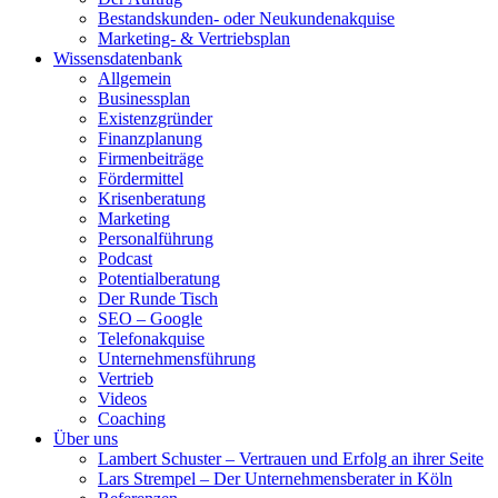
Bestandskunden- oder Neukundenakquise
Marketing- & Vertriebsplan
Wissensdatenbank
Allgemein
Businessplan
Existenzgründer
Finanzplanung
Firmenbeiträge
Fördermittel
Krisenberatung
Marketing
Personalführung
Podcast
Potentialberatung
Der Runde Tisch
SEO – Google
Telefonakquise
Unternehmensführung
Vertrieb
Videos
Coaching
Über uns
Lambert Schuster – Vertrauen und Erfolg an ihrer Seite
Lars Strempel – Der Unternehmensberater in Köln