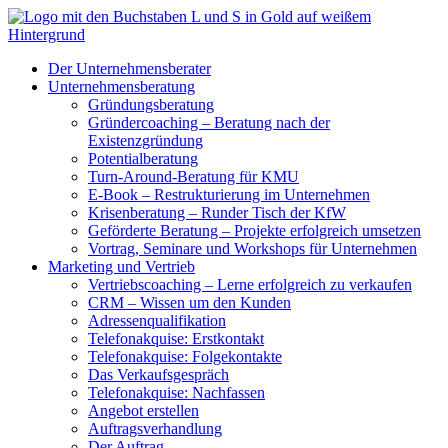
Zum
Inhalt
springen
Der Unternehmensberater
Unternehmensberatung
Gründungsberatung
Gründercoaching – Beratung nach der
Existenzgründung
Potentialberatung
Turn-Around-Beratung für KMU
E-Book – Restrukturierung im Unternehmen
Krisenberatung – Runder Tisch der KfW
Geförderte Beratung – Projekte erfolgreich umsetzen
Vortrag, Seminare und Workshops für Unternehmen
Marketing und Vertrieb
Vertriebscoaching – Lerne erfolgreich zu verkaufen
CRM – Wissen um den Kunden
Adressenqualifikation
Telefonakquise: Erstkontakt
Telefonakquise: Folgekontakte
Das Verkaufsgespräch
Telefonakquise: Nachfassen
Angebot erstellen
Auftragsverhandlung
Der Auftrag