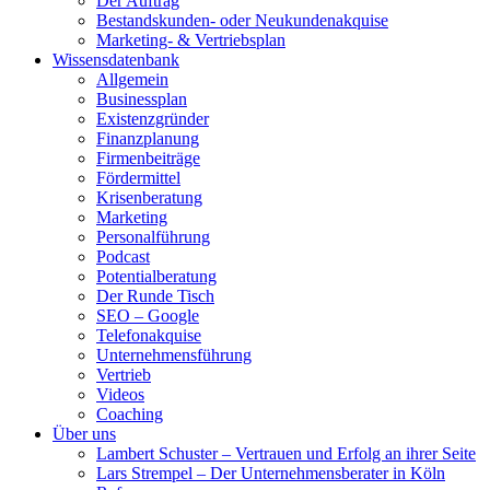
Der Auftrag
Bestandskunden- oder Neukundenakquise
Marketing- & Vertriebsplan
Wissensdatenbank
Allgemein
Businessplan
Existenzgründer
Finanzplanung
Firmenbeiträge
Fördermittel
Krisenberatung
Marketing
Personalführung
Podcast
Potentialberatung
Der Runde Tisch
SEO – Google
Telefonakquise
Unternehmensführung
Vertrieb
Videos
Coaching
Über uns
Lambert Schuster – Vertrauen und Erfolg an ihrer Seite
Lars Strempel – Der Unternehmensberater in Köln