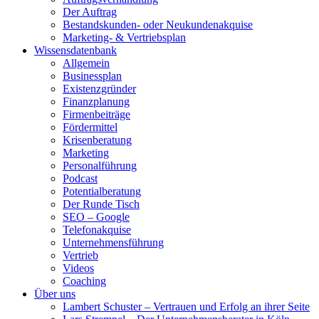
Der Auftrag
Bestandskunden- oder Neukundenakquise
Marketing- & Vertriebsplan
Wissensdatenbank
Allgemein
Businessplan
Existenzgründer
Finanzplanung
Firmenbeiträge
Fördermittel
Krisenberatung
Marketing
Personalführung
Podcast
Potentialberatung
Der Runde Tisch
SEO – Google
Telefonakquise
Unternehmensführung
Vertrieb
Videos
Coaching
Über uns
Lambert Schuster – Vertrauen und Erfolg an ihrer Seite