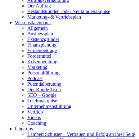
Auftragsverhandlung
Der Auftrag
Bestandskunden- oder Neukundenakquise
Marketing- & Vertriebsplan
Wissensdatenbank
Allgemein
Businessplan
Existenzgründer
Finanzplanung
Firmenbeiträge
Fördermittel
Krisenberatung
Marketing
Personalführung
Podcast
Potentialberatung
Der Runde Tisch
SEO – Google
Telefonakquise
Unternehmensführung
Vertrieb
Videos
Coaching
Über uns
Lambert Schuster – Vertrauen und Erfolg an ihrer Seite