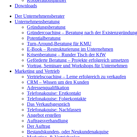
Kooperationspartner
Downloads
Der Unternehmensberater
Unternehmensberatung
Gründungsberatung
Gründercoaching – Beratung nach der Existenzgründun
Potentialberatung
Turn-Around-Beratung für KMU
E-Book – Restrukturierung im Unternehmen
Krisenberatung – Runder Tisch der KfW
Geförderte Beratung – Projekte erfolgreich umsetzen
Vortrag, Seminare und Workshops für Unternehmen
Marketing und Vertrieb
Vertriebscoaching – Lerne erfolgreich zu verkaufen
CRM – Wissen um den Kunden
Adressenqualifikation
Telefonakquise: Erstkontakt
Telefonakquise: Folgekontakte
Das Verkaufsgespräch
Telefonakquise: Nachfassen
Angebot erstellen
Auftragsverhandlung
Der Auftrag
Bestandskunden- oder Neukundenakquise