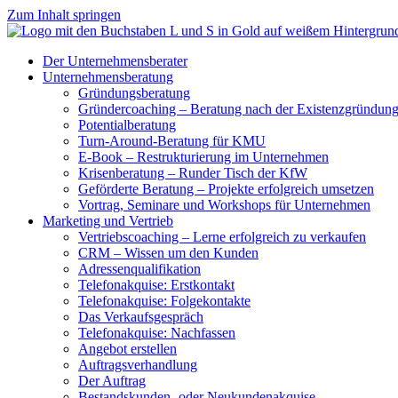
Zum Inhalt springen
Der Unternehmensberater
Unternehmensberatung
Gründungsberatung
Gründercoaching – Beratung nach der Existenzgründun
Potentialberatung
Turn-Around-Beratung für KMU
E-Book – Restrukturierung im Unternehmen
Krisenberatung – Runder Tisch der KfW
Geförderte Beratung – Projekte erfolgreich umsetzen
Vortrag, Seminare und Workshops für Unternehmen
Marketing und Vertrieb
Vertriebscoaching – Lerne erfolgreich zu verkaufen
CRM – Wissen um den Kunden
Adressenqualifikation
Telefonakquise: Erstkontakt
Telefonakquise: Folgekontakte
Das Verkaufsgespräch
Telefonakquise: Nachfassen
Angebot erstellen
Auftragsverhandlung
Der Auftrag
Bestandskunden- oder Neukundenakquise