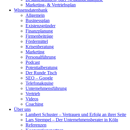
Marketing- & Vertriebsplan
Wissensdatenbank
Allgemein
Businessplan
Existenzgründer
Finanzplanung
Firmenbeiträge
Fördermittel
Krisenberatung
Marketing
Personalführung
Podcast
Potentialberatung
Der Runde Tisch
SEO – Google
Telefonakquise
Unternehmensführung
Vertrieb
Videos
Coaching
Über uns
Lambert Schuster – Vertrauen und Erfolg an ihrer Seite
Lars Strempel – Der Unternehmensberater in Köln
Referenzen