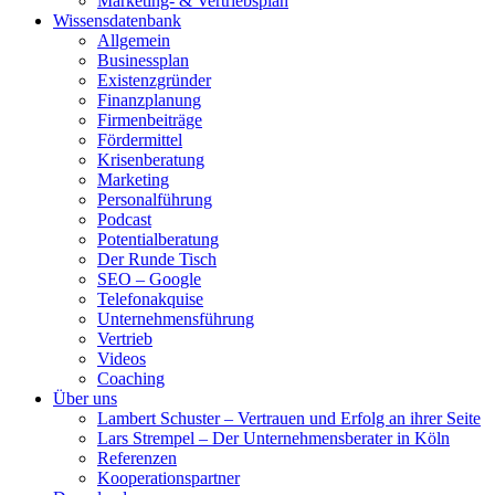
Marketing- & Vertriebsplan
Wissensdatenbank
Allgemein
Businessplan
Existenzgründer
Finanzplanung
Firmenbeiträge
Fördermittel
Krisenberatung
Marketing
Personalführung
Podcast
Potentialberatung
Der Runde Tisch
SEO – Google
Telefonakquise
Unternehmensführung
Vertrieb
Videos
Coaching
Über uns
Lambert Schuster – Vertrauen und Erfolg an ihrer Seite
Lars Strempel – Der Unternehmensberater in Köln
Referenzen
Kooperationspartner