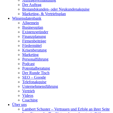
Auftragsverhandlung
Der Auftrag
Bestandskunden- oder Neukundenakquise
Marketing- & Vertriebsplan
Wissensdatenbank
Allgemein
Businessplan
Existenzgründer
Finanzplanung
Firmenbeiträge
Fördermittel
Krisenberatung
Marketing
Personalführung
Podcast
Potentialberatung
Der Runde Tisch
SEO – Google
Telefonakquise
Unternehmensführung
Vertrieb
Videos
Coaching
Über uns
Lambert Schuster – Vertrauen und Erfolg an ihrer Seite