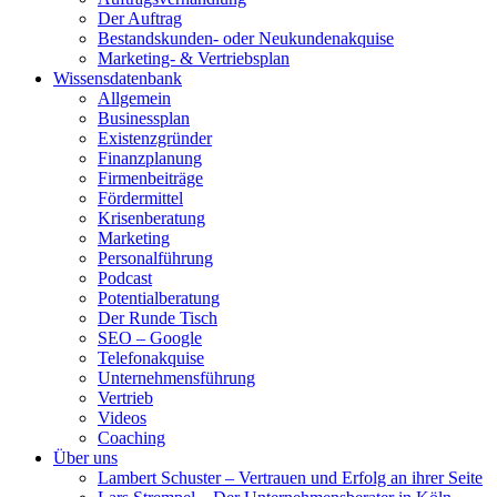
Der Auftrag
Bestandskunden- oder Neukundenakquise
Marketing- & Vertriebsplan
Wissensdatenbank
Allgemein
Businessplan
Existenzgründer
Finanzplanung
Firmenbeiträge
Fördermittel
Krisenberatung
Marketing
Personalführung
Podcast
Potentialberatung
Der Runde Tisch
SEO – Google
Telefonakquise
Unternehmensführung
Vertrieb
Videos
Coaching
Über uns
Lambert Schuster – Vertrauen und Erfolg an ihrer Seite