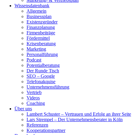
Marketing- & Vertriebsplan
Wissensdatenbank
Allgemein
Businessplan
Existenzgründer
Finanzplanung
Firmenbeiträge
Fördermittel
Krisenberatung
Marketing
Personalführung
Podcast
Potentialberatung
Der Runde Tisch
SEO – Google
Telefonakquise
Unternehmensführung
Vertrieb
Videos
Coaching
Über uns
Lambert Schuster – Vertrauen und Erfolg an ihrer Seite
Lars Strempel – Der Unternehmensberater in Köln
Referenzen
Kooperationspartner