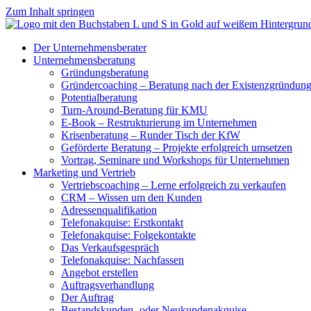
Zum Inhalt springen
Der Unternehmensberater
Unternehmensberatung
Gründungsberatung
Gründercoaching – Beratung nach der Existenzgründun
Potentialberatung
Turn-Around-Beratung für KMU
E-Book – Restrukturierung im Unternehmen
Krisenberatung – Runder Tisch der KfW
Geförderte Beratung – Projekte erfolgreich umsetzen
Vortrag, Seminare und Workshops für Unternehmen
Marketing und Vertrieb
Vertriebscoaching – Lerne erfolgreich zu verkaufen
CRM – Wissen um den Kunden
Adressenqualifikation
Telefonakquise: Erstkontakt
Telefonakquise: Folgekontakte
Das Verkaufsgespräch
Telefonakquise: Nachfassen
Angebot erstellen
Auftragsverhandlung
Der Auftrag
Bestandskunden- oder Neukundenakquise