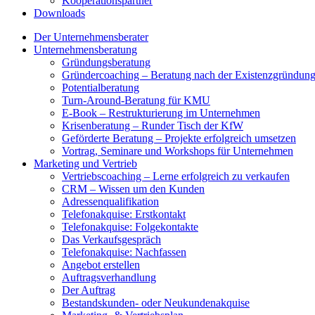
Kooperationspartner
Downloads
Der Unternehmensberater
Unternehmensberatung
Gründungsberatung
Gründercoaching – Beratung nach der Existenzgründun
Potentialberatung
Turn-Around-Beratung für KMU
E-Book – Restrukturierung im Unternehmen
Krisenberatung – Runder Tisch der KfW
Geförderte Beratung – Projekte erfolgreich umsetzen
Vortrag, Seminare und Workshops für Unternehmen
Marketing und Vertrieb
Vertriebscoaching – Lerne erfolgreich zu verkaufen
CRM – Wissen um den Kunden
Adressenqualifikation
Telefonakquise: Erstkontakt
Telefonakquise: Folgekontakte
Das Verkaufsgespräch
Telefonakquise: Nachfassen
Angebot erstellen
Auftragsverhandlung
Der Auftrag
Bestandskunden- oder Neukundenakquise