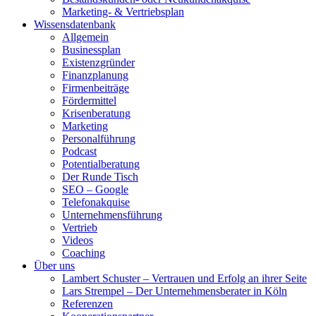
Marketing- & Vertriebsplan
Wissensdatenbank
Allgemein
Businessplan
Existenzgründer
Finanzplanung
Firmenbeiträge
Fördermittel
Krisenberatung
Marketing
Personalführung
Podcast
Potentialberatung
Der Runde Tisch
SEO – Google
Telefonakquise
Unternehmensführung
Vertrieb
Videos
Coaching
Über uns
Lambert Schuster – Vertrauen und Erfolg an ihrer Seite
Lars Strempel – Der Unternehmensberater in Köln
Referenzen