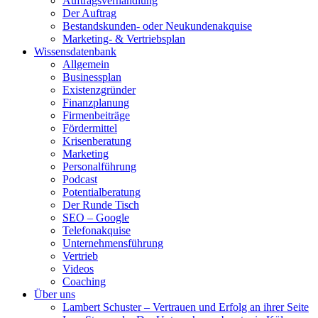
Auftragsverhandlung
Der Auftrag
Bestandskunden- oder Neukundenakquise
Marketing- & Vertriebsplan
Wissensdatenbank
Allgemein
Businessplan
Existenzgründer
Finanzplanung
Firmenbeiträge
Fördermittel
Krisenberatung
Marketing
Personalführung
Podcast
Potentialberatung
Der Runde Tisch
SEO – Google
Telefonakquise
Unternehmensführung
Vertrieb
Videos
Coaching
Über uns
Lambert Schuster – Vertrauen und Erfolg an ihrer Seite