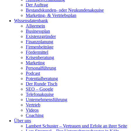
Der Auftrag
Bestandskunden- oder Neukundenakquise
Marketing- & Vertriebsplan
Wissensdatenbank
Allgemein
Businessplan
Existenzgründer
Finanzplanung
Firmenbeiträge
Fördermittel
Krisenberatung
Marketing
Personalführung
Podcast
Potentialberatung
Der Runde Tisch
SEO – Google
Telefonakquise
Unternehmensführung
Vertrieb
Videos
Coaching
Über uns
Lambert Schuster – Vertrauen und Erfolg an ihrer Seite