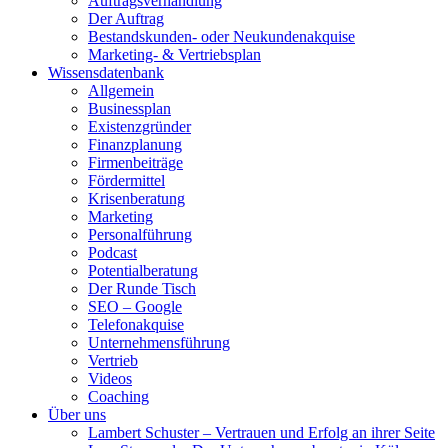
Auftragsverhandlung
Der Auftrag
Bestandskunden- oder Neukundenakquise
Marketing- & Vertriebsplan
Wissensdatenbank
Allgemein
Businessplan
Existenzgründer
Finanzplanung
Firmenbeiträge
Fördermittel
Krisenberatung
Marketing
Personalführung
Podcast
Potentialberatung
Der Runde Tisch
SEO – Google
Telefonakquise
Unternehmensführung
Vertrieb
Videos
Coaching
Über uns
Lambert Schuster – Vertrauen und Erfolg an ihrer Seite