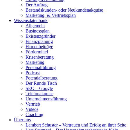
Der Auftrag
Bestandskunden- oder Neukundenakquise
Marketing- & Vertriebsplan
Wissensdatenbank
Allgemein
Businessplan
Existenzgründer
Finanzplanung
Firmenbeiträge
Fördermittel
Krisenberatung
Marketing
Personalführung
Podcast
Potentialberatung
Der Runde Tisch
SEO – Google
Telefonakquise
Unternehmensführung
Vertrieb
Videos
Coaching
Über uns
Lambert Schuster – Vertrauen und Erfolg an ihrer Seite