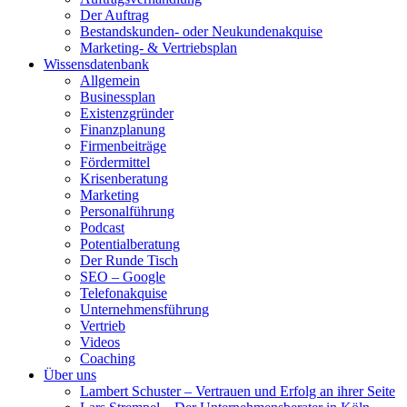
Der Auftrag
Bestandskunden- oder Neukundenakquise
Marketing- & Vertriebsplan
Wissensdatenbank
Allgemein
Businessplan
Existenzgründer
Finanzplanung
Firmenbeiträge
Fördermittel
Krisenberatung
Marketing
Personalführung
Podcast
Potentialberatung
Der Runde Tisch
SEO – Google
Telefonakquise
Unternehmensführung
Vertrieb
Videos
Coaching
Über uns
Lambert Schuster – Vertrauen und Erfolg an ihrer Seite