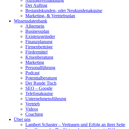
Auftragsverhandlung
Der Auftrag
Bestandskunden- oder Neukundenakquise
Marketing- & Vertriebsplan
Wissensdatenbank
Allgemein
Businessplan
Existenzgründer
Finanzplanung
Firmenbeiträge
Fördermittel
Krisenberatung
Marketing
Personalführung
Podcast
Potentialberatung
Der Runde Tisch
SEO – Google
Telefonakquise
Unternehmensführung
Vertrieb
Videos
Coaching
Über uns
Lambert Schuster – Vertrauen und Erfolg an ihrer Seite