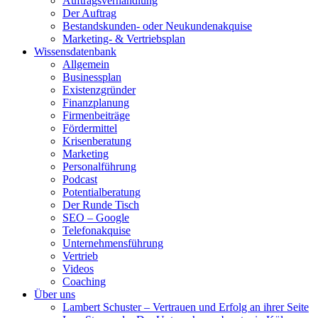
Auftragsverhandlung
Der Auftrag
Bestandskunden- oder Neukundenakquise
Marketing- & Vertriebsplan
Wissensdatenbank
Allgemein
Businessplan
Existenzgründer
Finanzplanung
Firmenbeiträge
Fördermittel
Krisenberatung
Marketing
Personalführung
Podcast
Potentialberatung
Der Runde Tisch
SEO – Google
Telefonakquise
Unternehmensführung
Vertrieb
Videos
Coaching
Über uns
Lambert Schuster – Vertrauen und Erfolg an ihrer Seite