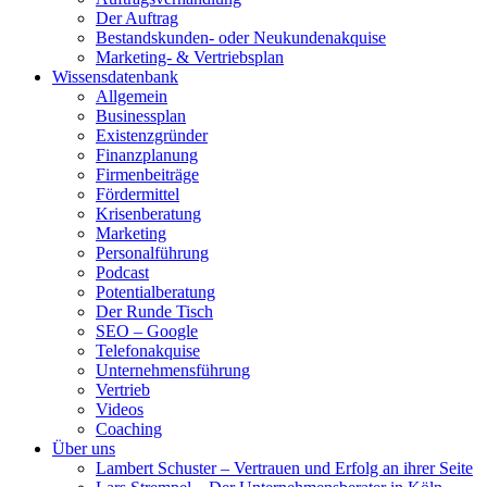
Der Auftrag
Bestandskunden- oder Neukundenakquise
Marketing- & Vertriebsplan
Wissensdatenbank
Allgemein
Businessplan
Existenzgründer
Finanzplanung
Firmenbeiträge
Fördermittel
Krisenberatung
Marketing
Personalführung
Podcast
Potentialberatung
Der Runde Tisch
SEO – Google
Telefonakquise
Unternehmensführung
Vertrieb
Videos
Coaching
Über uns
Lambert Schuster – Vertrauen und Erfolg an ihrer Seite