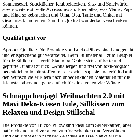
Sonnensegel, Spucktücher, Krabbeldecken, Sitz- und Spielwürfel
sowie weitere stilvolle Accessoires an. Eben alles, was Mama, Papa
und Kind so gebrauchen und Oma, Opa, Tante und Onkel mit
Geschmack und einem Sinn für Qualität wunderbar verschenken
können.
Qualität geht vor
Apropos Qualität: Die Produkte von Bucko-Pillow sind handgenäht
und entsprechend gut verarbeitet. Beim Füllmaterial – zum Beispiel
für die Stillkissen – greift Stanimira Grabic stets auf beste und
geprüfte Qualität zurück. „Antiallergen und frei von toxikologisch
bedenklichen Inhaltsstoffen muss es sein“, sagt sie und erfüllt damit
den Wunsch vieler Eltern nach unbedenklichen Materialien für die
Kleinsten aber auch ganz einfach für die eigenen vier Wände.
Schnäppchenjagd Weihnachten 2.0 mit
Maxi Deko-Kissen Eule, Sillkissen zum
Relaxen und Design Stillschal
Die Produkte von Bucko-Pillow sind ideal zum Selberkaufen, aber
natürlich auch und vor allem zum Verschenken und Verwöhnen.
Und dafür gibt es in nächster Zeit viele Anlässe. Sankt Martin,