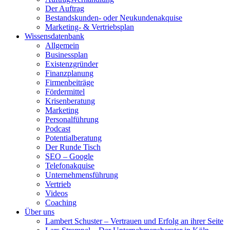
Der Auftrag
Bestandskunden- oder Neukundenakquise
Marketing- & Vertriebsplan
Wissensdatenbank
Allgemein
Businessplan
Existenzgründer
Finanzplanung
Firmenbeiträge
Fördermittel
Krisenberatung
Marketing
Personalführung
Podcast
Potentialberatung
Der Runde Tisch
SEO – Google
Telefonakquise
Unternehmensführung
Vertrieb
Videos
Coaching
Über uns
Lambert Schuster – Vertrauen und Erfolg an ihrer Seite