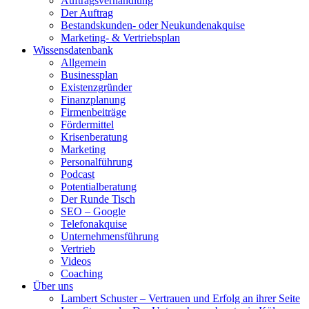
Auftragsverhandlung
Der Auftrag
Bestandskunden- oder Neukundenakquise
Marketing- & Vertriebsplan
Wissensdatenbank
Allgemein
Businessplan
Existenzgründer
Finanzplanung
Firmenbeiträge
Fördermittel
Krisenberatung
Marketing
Personalführung
Podcast
Potentialberatung
Der Runde Tisch
SEO – Google
Telefonakquise
Unternehmensführung
Vertrieb
Videos
Coaching
Über uns
Lambert Schuster – Vertrauen und Erfolg an ihrer Seite