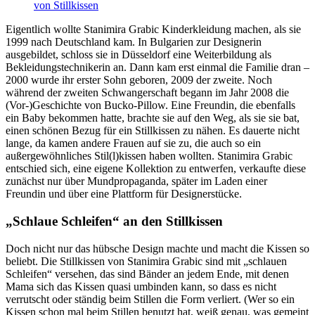
Eigentlich wollte Stanimira Grabic Kinderkleidung machen, als sie
1999 nach Deutschland kam. In Bulgarien zur Designerin
ausgebildet, schloss sie in Düsseldorf eine Weiterbildung als
Bekleidungstechnikerin an. Dann kam erst einmal die Familie dran –
2000 wurde ihr erster Sohn geboren, 2009 der zweite. Noch
während der zweiten Schwangerschaft begann im Jahr 2008 die
(Vor-)Geschichte von Bucko-Pillow. Eine Freundin, die ebenfalls
ein Baby bekommen hatte, brachte sie auf den Weg, als sie sie bat,
einen schönen Bezug für ein Stillkissen zu nähen. Es dauerte nicht
lange, da kamen andere Frauen auf sie zu, die auch so ein
außergewöhnliches Stil(l)kissen haben wollten. Stanimira Grabic
entschied sich, eine eigene Kollektion zu entwerfen, verkaufte diese
zunächst nur über Mundpropaganda, später im Laden einer
Freundin und über eine Plattform für Designerstücke.
„Schlaue Schleifen“ an den Stillkissen
Doch nicht nur das hübsche Design machte und macht die Kissen so
beliebt. Die Stillkissen von Stanimira Grabic sind mit „schlauen
Schleifen“ versehen, das sind Bänder an jedem Ende, mit denen
Mama sich das Kissen quasi umbinden kann, so dass es nicht
verrutscht oder ständig beim Stillen die Form verliert. (Wer so ein
Kissen schon mal beim Stillen benutzt hat, weiß genau, was gemeint