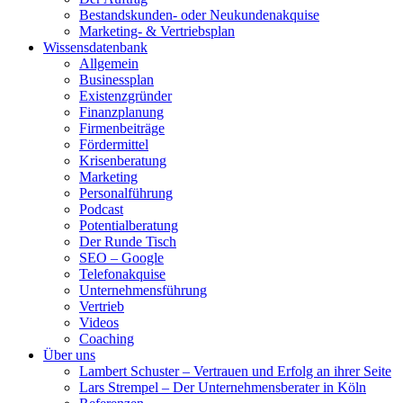
Bestandskunden- oder Neukundenakquise
Marketing- & Vertriebsplan
Wissensdatenbank
Allgemein
Businessplan
Existenzgründer
Finanzplanung
Firmenbeiträge
Fördermittel
Krisenberatung
Marketing
Personalführung
Podcast
Potentialberatung
Der Runde Tisch
SEO – Google
Telefonakquise
Unternehmensführung
Vertrieb
Videos
Coaching
Über uns
Lambert Schuster – Vertrauen und Erfolg an ihrer Seite
Lars Strempel – Der Unternehmensberater in Köln