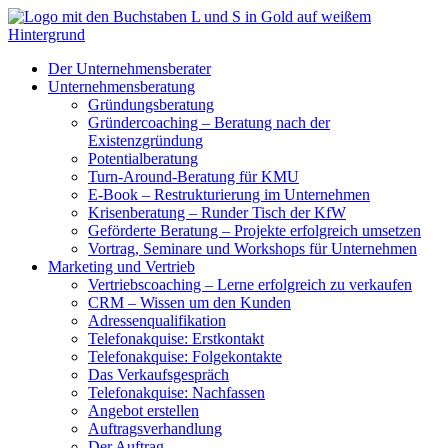
Zum
Inhalt
springen
Der Unternehmensberater
Unternehmensberatung
Gründungsberatung
Gründercoaching – Beratung nach der
Existenzgründung
Potentialberatung
Turn-Around-Beratung für KMU
E-Book – Restrukturierung im Unternehmen
Krisenberatung – Runder Tisch der KfW
Geförderte Beratung – Projekte erfolgreich umsetzen
Vortrag, Seminare und Workshops für Unternehmen
Marketing und Vertrieb
Vertriebscoaching – Lerne erfolgreich zu verkaufen
CRM – Wissen um den Kunden
Adressenqualifikation
Telefonakquise: Erstkontakt
Telefonakquise: Folgekontakte
Das Verkaufsgespräch
Telefonakquise: Nachfassen
Angebot erstellen
Auftragsverhandlung
Der Auftrag