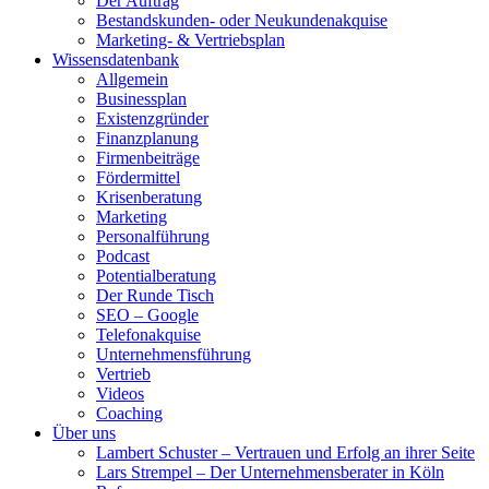
Der Auftrag
Bestandskunden- oder Neukundenakquise
Marketing- & Vertriebsplan
Wissensdatenbank
Allgemein
Businessplan
Existenzgründer
Finanzplanung
Firmenbeiträge
Fördermittel
Krisenberatung
Marketing
Personalführung
Podcast
Potentialberatung
Der Runde Tisch
SEO – Google
Telefonakquise
Unternehmensführung
Vertrieb
Videos
Coaching
Über uns
Lambert Schuster – Vertrauen und Erfolg an ihrer Seite
Lars Strempel – Der Unternehmensberater in Köln