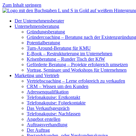
Zum Inhalt springen
Der Unternehmensberater
Unternehmensberatung
Gründungsberatung
Gründercoaching – Beratung nach der Existenzgründun
Potentialberatung
Turn-Around-Beratung für KMU
E-Book – Restrukturierung im Unternehmen
Krisenberatung – Runder Tisch der KfW
Geförderte Beratung – Projekte erfolgreich umsetzen
Vortrag, Seminare und Workshops für Unternehmen
Marketing und Vertrieb
Vertriebscoaching – Lerne erfolgreich zu verkaufen
CRM – Wissen um den Kunden
Adressenqualifikation
Telefonakquise: Erstkontakt
Telefonakquise: Folgekontakte
Das Verkaufsgespräch
Telefonakquise: Nachfassen
Angebot erstellen
Auftragsverhandlung
Der Auftrag
Bestandskunden- oder Neukundenakquise