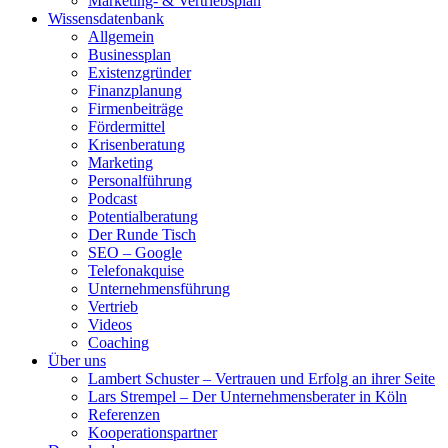
Marketing- & Vertriebsplan
Wissensdatenbank
Allgemein
Businessplan
Existenzgründer
Finanzplanung
Firmenbeiträge
Fördermittel
Krisenberatung
Marketing
Personalführung
Podcast
Potentialberatung
Der Runde Tisch
SEO – Google
Telefonakquise
Unternehmensführung
Vertrieb
Videos
Coaching
Über uns
Lambert Schuster – Vertrauen und Erfolg an ihrer Seite
Lars Strempel – Der Unternehmensberater in Köln
Referenzen
Kooperationspartner