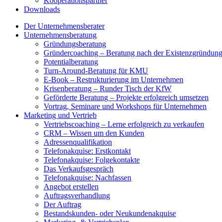
Kooperationspartner
Downloads
Der Unternehmensberater
Unternehmensberatung
Gründungsberatung
Gründercoaching – Beratung nach der Existenzgründun
Potentialberatung
Turn-Around-Beratung für KMU
E-Book – Restrukturierung im Unternehmen
Krisenberatung – Runder Tisch der KfW
Geförderte Beratung – Projekte erfolgreich umsetzen
Vortrag, Seminare und Workshops für Unternehmen
Marketing und Vertrieb
Vertriebscoaching – Lerne erfolgreich zu verkaufen
CRM – Wissen um den Kunden
Adressenqualifikation
Telefonakquise: Erstkontakt
Telefonakquise: Folgekontakte
Das Verkaufsgespräch
Telefonakquise: Nachfassen
Angebot erstellen
Auftragsverhandlung
Der Auftrag
Bestandskunden- oder Neukundenakquise