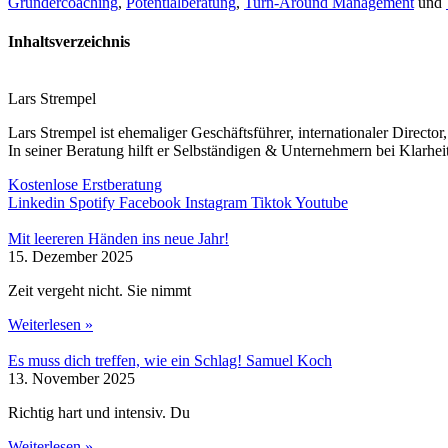
Gründercoaching
,
Potentialberatung
,
Turn-Around Management
und
Inhaltsverzeichnis
Lars Strempel
Lars Strempel ist ehemaliger Geschäftsführer, internationaler Directo
In seiner Beratung hilft er Selbständigen & Unternehmern bei Klarhe
Kostenlose Erstberatung
Linkedin
Spotify
Facebook
Instagram
Tiktok
Youtube
Mit leereren Händen ins neue Jahr!
15. Dezember 2025
Zeit vergeht nicht. Sie nimmt
Weiterlesen »
Es muss dich treffen, wie ein Schlag! Samuel Koch
13. November 2025
Richtig hart und intensiv. Du
Weiterlesen »