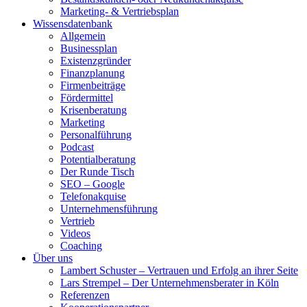
Marketing- & Vertriebsplan
Wissensdatenbank
Allgemein
Businessplan
Existenzgründer
Finanzplanung
Firmenbeiträge
Fördermittel
Krisenberatung
Marketing
Personalführung
Podcast
Potentialberatung
Der Runde Tisch
SEO – Google
Telefonakquise
Unternehmensführung
Vertrieb
Videos
Coaching
Über uns
Lambert Schuster – Vertrauen und Erfolg an ihrer Seite
Lars Strempel – Der Unternehmensberater in Köln
Referenzen