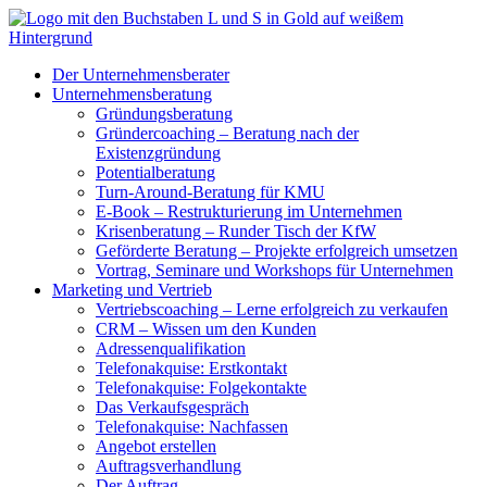
Zum
Inhalt
springen
Der Unternehmensberater
Unternehmensberatung
Gründungsberatung
Gründercoaching – Beratung nach der
Existenzgründung
Potentialberatung
Turn-Around-Beratung für KMU
E-Book – Restrukturierung im Unternehmen
Krisenberatung – Runder Tisch der KfW
Geförderte Beratung – Projekte erfolgreich umsetzen
Vortrag, Seminare und Workshops für Unternehmen
Marketing und Vertrieb
Vertriebscoaching – Lerne erfolgreich zu verkaufen
CRM – Wissen um den Kunden
Adressenqualifikation
Telefonakquise: Erstkontakt
Telefonakquise: Folgekontakte
Das Verkaufsgespräch
Telefonakquise: Nachfassen
Angebot erstellen
Auftragsverhandlung
Der Auftrag