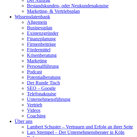
Der Auftrag
Bestandskunden- oder Neukundenakquise
Marketing- & Vertriebsplan
Wissensdatenbank
Allgemein
Businessplan
Existenzgründer
Finanzplanung
Firmenbeiträge
Fördermittel
Krisenberatung
Marketing
Personalführung
Podcast
Potentialberatung
Der Runde Tisch
SEO – Google
Telefonakquise
Unternehmensführung
Vertrieb
Videos
Coaching
Über uns
Lambert Schuster – Vertrauen und Erfolg an ihrer Seite
Lars Strempel – Der Unternehmensberater in Köln