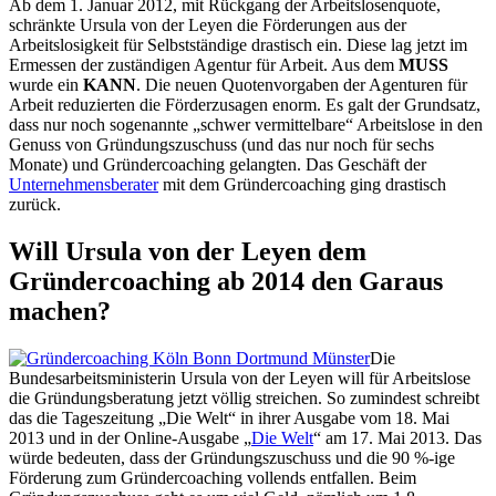
Ab dem 1. Januar 2012, mit Rückgang der Arbeitslosenquote,
schränkte Ursula von der Leyen die Förderungen aus der
Arbeitslosigkeit für Selbstständige drastisch ein. Diese lag jetzt im
Ermessen der zuständigen Agentur für Arbeit. Aus dem
MUSS
wurde ein
KANN
. Die neuen Quotenvorgaben der Agenturen für
Arbeit reduzierten die Förderzusagen enorm. Es galt der Grundsatz,
dass nur noch sogenannte „schwer vermittelbare“ Arbeitslose in den
Genuss von Gründungszuschuss (und das nur noch für sechs
Monate) und Gründercoaching gelangten. Das Geschäft der
Unternehmensberater
mit dem Gründercoaching ging drastisch
zurück.
Will Ursula von der Leyen dem
Gründercoaching ab 2014 den Garaus
machen?
Die
Bundesarbeitsministerin Ursula von der Leyen will für Arbeitslose
die Gründungsberatung jetzt völlig streichen. So zumindest schreibt
das die Tageszeitung „Die Welt“ in ihrer Ausgabe vom 18. Mai
2013 und in der Online-Ausgabe „
Die Welt
“ am 17. Mai 2013. Das
würde bedeuten, dass der Gründungszuschuss und die 90 %-ige
Förderung zum Gründercoaching vollends entfallen. Beim