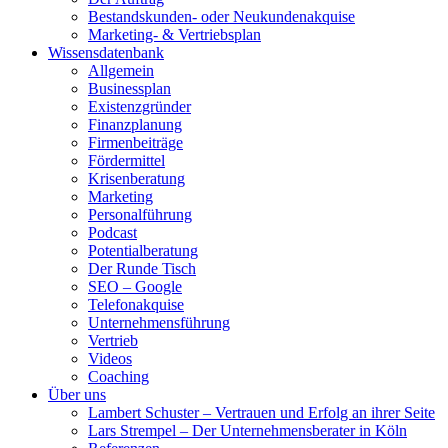
Bestandskunden- oder Neukundenakquise
Marketing- & Vertriebsplan
Wissensdatenbank
Allgemein
Businessplan
Existenzgründer
Finanzplanung
Firmenbeiträge
Fördermittel
Krisenberatung
Marketing
Personalführung
Podcast
Potentialberatung
Der Runde Tisch
SEO – Google
Telefonakquise
Unternehmensführung
Vertrieb
Videos
Coaching
Über uns
Lambert Schuster – Vertrauen und Erfolg an ihrer Seite
Lars Strempel – Der Unternehmensberater in Köln