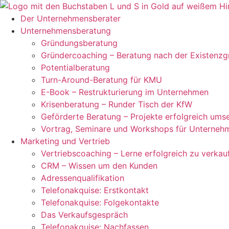
Zum
Inhalt
Der Unternehmensberater
springen
Unternehmensberatung
Gründungsberatung
Gründercoaching – Beratung nach der Existenz
Potentialberatung
Turn-Around-Beratung für KMU
E-Book – Restrukturierung im Unternehmen
Krisenberatung – Runder Tisch der KfW
Geförderte Beratung – Projekte erfolgreich ums
Vortrag, Seminare und Workshops für Unterneh
Marketing und Vertrieb
Vertriebscoaching – Lerne erfolgreich zu verkau
CRM – Wissen um den Kunden
Adressenqualifikation
Telefonakquise: Erstkontakt
Telefonakquise: Folgekontakte
Das Verkaufsgespräch
Telefonakquise: Nachfassen