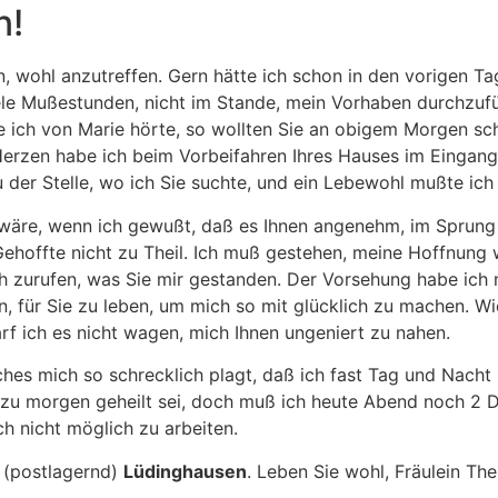
n!
, wohl anzutreffen. Gern hätte ich schon in den vorigen T
le Mußestunden, nicht im Stande, mein Vorhaben durchzufü
ie ich von Marie hörte, so wollten Sie an obigem Morgen s
erzen habe ich beim Vorbeifahren Ihres Hauses im Eingang,
der Stelle, wo ich Sie suchte, und ein Lebewohl mußte ich
 wäre, wenn ich gewußt, daß es Ihnen angenehm, im Sprung 
Gehoffte nicht zu Theil. Ich muß gestehen, meine Hoffnung 
noch zurufen, was Sie mir gestanden. Der Vorsehung habe i
in, für Sie zu leben, um mich so mit glücklich zu machen. Wie
arf ich es nicht wagen, mich Ihnen ungeniert zu nahen.
ches mich so schrecklich plagt, daß ich fast Tag und Nacht
h zu morgen geheilt sei, doch muß ich heute Abend noch 2 
h nicht möglich zu arbeiten.
. (postlagernd)
Lüdinghausen
. Leben Sie wohl, Fräulein The