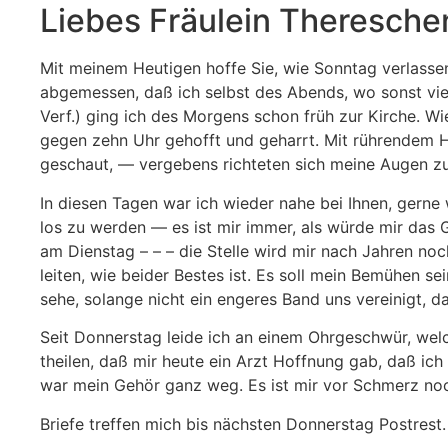
Liebes Fräulein Theresche
Mit meinem Heutigen hoffe Sie, wie Sonntag verlassen
abgemessen, daß ich selbst des Abends, wo sonst vie
Verf.) ging ich des Morgens schon früh zur Kirche. W
gegen zehn Uhr gehofft und geharrt. Mit rührendem H
geschaut, — vergebens richteten sich meine Augen zu 
In diesen Tagen war ich wieder nahe bei Ihnen, gerne
los zu werden — es ist mir immer, als würde mir das 
am Dienstag – – – die Stelle wird mir nach Jah­ren 
leiten, wie beider Bestes ist. Es soll mein Bemühen se
sehe, solange nicht ein engeres Band uns vereinigt, d
Seit Donnerstag leide ich an einem Ohrgeschwür, wel­
theilen, daß mir heute ein Arzt Hoffnung gab, daß ic
war mein Gehör ganz weg. Es ist mir vor Schmerz noc
Briefe treffen mich bis nächsten Donnerstag Postrest