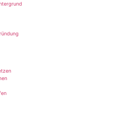
gründung
etzen
men
fen