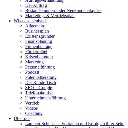
Auftragsverhandlung
Der Auftrag
Bestandskunden- oder Neukundenakquise
Marketing- & Vertriebsplan
Wissensdatenbank
Allgemein
Businessplan
Existenzgründer
Finanzplanung
Firmenbeiträge
Fördermittel
Krisenberatung
Marketing
Personalführung
Podcast
Potentialberatung
Der Runde Tisch
SEO – Google
Telefonakquise
Unternehmensführung
Vertrieb
Videos
Coaching
Über uns
Lambert Schuster – Vertrauen und Erfolg an ihrer Seite