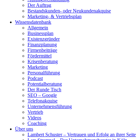
Der Auftrag
Bestandskunden- oder Neukundenakquise
Marketing- & Vertriebsplan
Wissensdatenbank
Allgemein
Businessplan
Existenzgründer
Finanzplanung
Firmenbeiträge
Fördermittel
Krisenberatung
Marketing
Personalführung
Podcast
Potentialberatung
Der Runde Tisch
SEO – Google
Telefonakquise
Unternehmensführung
Vertrieb
Videos
Coaching
Über uns
Lambert Schuster – Vertrauen und Erfolg an ihrer Seite