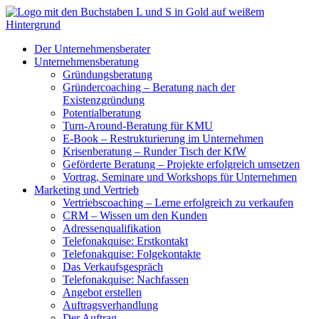
Zum
Inhalt
springen
Der Unternehmensberater
Unternehmensberatung
Gründungsberatung
Gründercoaching – Beratung nach der
Existenzgründung
Potentialberatung
Turn-Around-Beratung für KMU
E-Book – Restrukturierung im Unternehmen
Krisenberatung – Runder Tisch der KfW
Geförderte Beratung – Projekte erfolgreich umsetzen
Vortrag, Seminare und Workshops für Unternehmen
Marketing und Vertrieb
Vertriebscoaching – Lerne erfolgreich zu verkaufen
CRM – Wissen um den Kunden
Adressenqualifikation
Telefonakquise: Erstkontakt
Telefonakquise: Folgekontakte
Das Verkaufsgespräch
Telefonakquise: Nachfassen
Angebot erstellen
Auftragsverhandlung
Der Auftrag