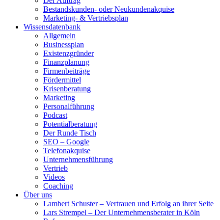
Der Auftrag
Bestandskunden- oder Neukundenakquise
Marketing- & Vertriebsplan
Wissensdatenbank
Allgemein
Businessplan
Existenzgründer
Finanzplanung
Firmenbeiträge
Fördermittel
Krisenberatung
Marketing
Personalführung
Podcast
Potentialberatung
Der Runde Tisch
SEO – Google
Telefonakquise
Unternehmensführung
Vertrieb
Videos
Coaching
Über uns
Lambert Schuster – Vertrauen und Erfolg an ihrer Seite
Lars Strempel – Der Unternehmensberater in Köln