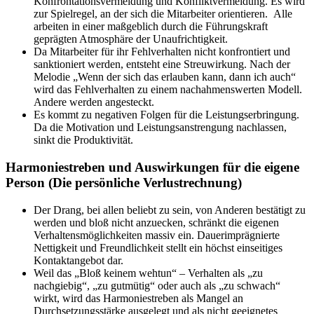
Konfrontationsvermeidung und Konfliktvermeidung. Es wird
zur Spielregel, an der sich die Mitarbeiter orientieren. Alle
arbeiten in einer maßgeblich durch die Führungskraft
geprägten Atmosphäre der Unaufrichtigkeit.
Da Mitarbeiter für ihr Fehlverhalten nicht konfrontiert und
sanktioniert werden, entsteht eine Streuwirkung. Nach der
Melodie „Wenn der sich das erlauben kann, dann ich auch“
wird das Fehlverhalten zu einem nachahmenswerten Modell.
Andere werden angesteckt.
Es kommt zu negativen Folgen für die Leistungserbringung.
Da die Motivation und Leistungsanstrengung nachlassen,
sinkt die Produktivität.
Harmoniestreben und Auswirkungen für die eigene
Person (Die persönliche Verlustrechnung)
Der Drang, bei allen beliebt zu sein, von Anderen bestätigt zu
werden und bloß nicht anzuecken, schränkt die eigenen
Verhaltensmöglichkeiten massiv ein. Dauerimprägnierte
Nettigkeit und Freundlichkeit stellt ein höchst einseitiges
Kontaktangebot dar.
Weil das „Bloß keinem wehtun“ – Verhalten als „zu
nachgiebig“, „zu gutmütig“ oder auch als „zu schwach“
wirkt, wird das Harmoniestreben als Mangel an
Durchsetzungsstärke ausgelegt und als nicht geeignetes