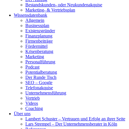
Bestandskunden- oder Neukundenakquise
Marketing- & Vertriebsplan
Wissensdatenbank
Allgemein
Businessplan
Existenzgründer
Finanzplanung
Firmenbeiträge
Fördermittel
Krisenberatung
Marketing
Personalführung
Podcast
Potentialberatung
Der Runde Tisch
SEO – Google
Telefonakquise
Unternehmensführung
Vertrieb
Videos
Coaching
Über uns
Lambert Schuster – Vertrauen und Erfolg an ihrer Seite
Lars Strempel – Der Unternehmensberater in Köln