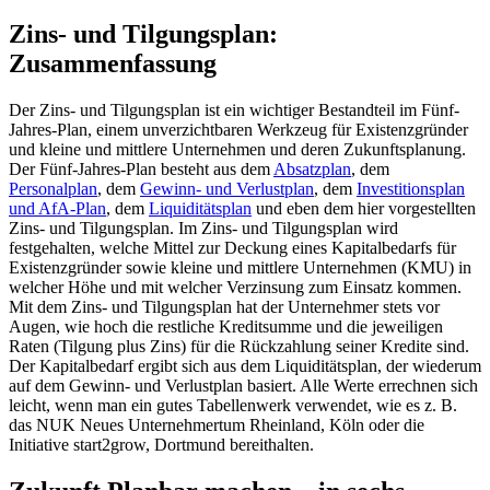
Zins- und Tilgungsplan:
Zusammenfassung
Der Zins- und Tilgungsplan ist ein wichtiger Bestandteil im Fünf-
Jahres-Plan, einem unverzichtbaren Werkzeug für Existenzgründer
und kleine und mittlere Unternehmen und deren Zukunftsplanung.
Der Fünf-Jahres-Plan besteht aus dem
Absatzplan
, dem
Personalplan
, dem
Gewinn- und Verlustplan
, dem
Investitionsplan
und AfA-Plan
, dem
Liquiditätsplan
und eben dem hier vorgestellten
Zins- und Tilgungsplan. Im Zins- und Tilgungsplan wird
festgehalten, welche Mittel zur Deckung eines Kapitalbedarfs für
Existenzgründer sowie kleine und mittlere Unternehmen (KMU) in
welcher Höhe und mit welcher Verzinsung zum Einsatz kommen.
Mit dem Zins- und Tilgungsplan hat der Unternehmer stets vor
Augen, wie hoch die restliche Kreditsumme und die jeweiligen
Raten (Tilgung plus Zins) für die Rückzahlung seiner Kredite sind.
Der Kapitalbedarf ergibt sich aus dem Liquiditätsplan, der wiederum
auf dem Gewinn- und Verlustplan basiert. Alle Werte errechnen sich
leicht, wenn man ein gutes Tabellenwerk verwendet, wie es z. B.
das NUK Neues Unternehmertum Rheinland, Köln oder die
Initiative start2grow, Dortmund bereithalten.