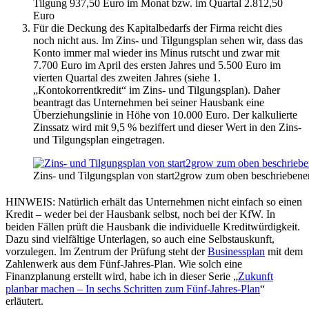
Tilgung 937,50 Euro im Monat bzw. im Quartal 2.812,50
Euro
Für die Deckung des Kapitalbedarfs der Firma reicht dies
noch nicht aus. Im Zins- und Tilgungsplan sehen wir, dass das
Konto immer mal wieder ins Minus rutscht und zwar mit
7.700 Euro im April des ersten Jahres und 5.500 Euro im
vierten Quartal des zweiten Jahres (siehe 1.
„Kontokorrentkredit“ im Zins- und Tilgungsplan). Daher
beantragt das Unternehmen bei seiner Hausbank eine
Überziehungslinie in Höhe von 10.000 Euro. Der kalkulierte
Zinssatz wird mit 9,5 % beziffert und dieser Wert in den Zins-
und Tilgungsplan eingetragen.
Zins- und Tilgungsplan von start2grow zum oben beschriebene
HINWEIS: Natürlich erhält das Unternehmen nicht einfach so einen
Kredit – weder bei der Hausbank selbst, noch bei der KfW. In
beiden Fällen prüft die Hausbank die individuelle Kreditwürdigkeit.
Dazu sind vielfältige Unterlagen, so auch eine Selbstauskunft,
vorzulegen. Im Zentrum der Prüfung steht der
Businessplan
mit dem
Zahlenwerk aus dem Fünf-Jahres-Plan. Wie solch eine
Finanzplanung erstellt wird, habe ich in dieser Serie „
Zukunft
planbar machen – In sechs Schritten zum Fünf-Jahres-Plan
“
erläutert.