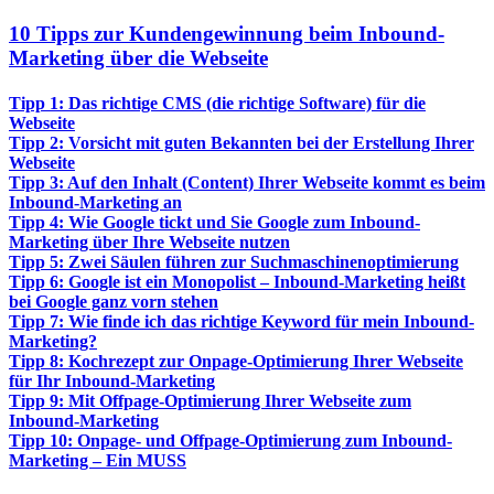
10 Tipps zur Kundengewinnung beim Inbound-
Marketing über die Webseite
Tipp 1: Das richtige CMS (die richtige Software) für die
Webseite
Tipp 2: Vorsicht mit guten Bekannten bei der Erstellung Ihrer
Webseite
Tipp 3: Auf den Inhalt (Content) Ihrer Webseite kommt es beim
Inbound-Marketing an
Tipp 4: Wie Google tickt und Sie Google zum Inbound-
Marketing über Ihre Webseite nutzen
Tipp 5: Zwei Säulen führen zur Suchmaschinenoptimierung
Tipp 6: Google ist ein Monopolist – Inbound-Marketing heißt
bei Google ganz vorn stehen
Tipp 7: Wie finde ich das richtige Keyword für mein Inbound-
Marketing?
Tipp 8: Kochrezept zur Onpage-Optimierung Ihrer Webseite
für Ihr Inbound-Marketing
Tipp 9: Mit Offpage-Optimierung Ihrer Webseite zum
Inbound-Marketing
Tipp 10: Onpage- und Offpage-Optimierung zum Inbound-
Marketing – Ein MUSS