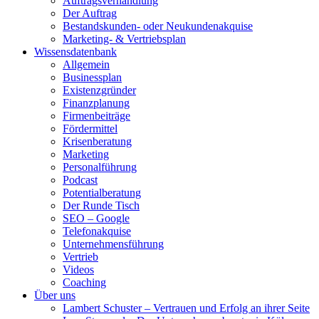
Auftragsverhandlung
Der Auftrag
Bestandskunden- oder Neukundenakquise
Marketing- & Vertriebsplan
Wissensdatenbank
Allgemein
Businessplan
Existenzgründer
Finanzplanung
Firmenbeiträge
Fördermittel
Krisenberatung
Marketing
Personalführung
Podcast
Potentialberatung
Der Runde Tisch
SEO – Google
Telefonakquise
Unternehmensführung
Vertrieb
Videos
Coaching
Über uns
Lambert Schuster – Vertrauen und Erfolg an ihrer Seite