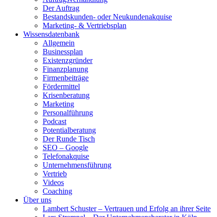
Der Auftrag
Bestandskunden- oder Neukundenakquise
Marketing- & Vertriebsplan
Wissensdatenbank
Allgemein
Businessplan
Existenzgründer
Finanzplanung
Firmenbeiträge
Fördermittel
Krisenberatung
Marketing
Personalführung
Podcast
Potentialberatung
Der Runde Tisch
SEO – Google
Telefonakquise
Unternehmensführung
Vertrieb
Videos
Coaching
Über uns
Lambert Schuster – Vertrauen und Erfolg an ihrer Seite