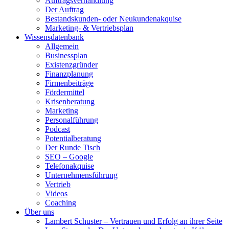
Auftragsverhandlung
Der Auftrag
Bestandskunden- oder Neukundenakquise
Marketing- & Vertriebsplan
Wissensdatenbank
Allgemein
Businessplan
Existenzgründer
Finanzplanung
Firmenbeiträge
Fördermittel
Krisenberatung
Marketing
Personalführung
Podcast
Potentialberatung
Der Runde Tisch
SEO – Google
Telefonakquise
Unternehmensführung
Vertrieb
Videos
Coaching
Über uns
Lambert Schuster – Vertrauen und Erfolg an ihrer Seite